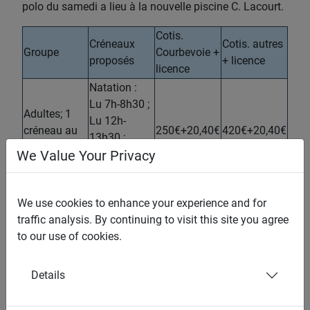
polo du samedi a lieu à la nouvelle piscine C. Lacourt.
Cotis.
Créneaux
Cotis. autres
Groupe
Courbevoie +
proposés
+ licence
licence
Natation
:
Lu 7h-8h30 ;
Adultes; 1
Lu 12h-
créneau au
250€+20,40€
420€+20,40€
13h30 ;
choix
Ma 7h-8h30
;
We Value Your Privacy
Ma 12h-
13h30
;
We use cookies to enhance your experience and for
Ma 20h-
Adultes; 2
traffic analysis. By continuing to visit this site you agree
21h30
;
créneaux au
285€+20,40€
470€+20,40€
to our use of cookies.
Me 7h-8h30 ;
choix
Me 12h-
13h30
;
Details
Me 19h30-
21h
;