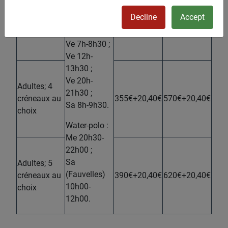
Je 7h-8h30 ;
Adultes; 3
Decline
Accept
Je 12h-
créneaux au
320€+20,40€
520€+20,40€
13h30
;
choix
Ve 7h-8h30
;
Ve 12h-
13h30
;
Ve 20h-
Adultes; 4
21h30 ;
créneaux au
355€+20,40€
570€+20,40€
Sa 8h-9h30.
choix
Water-polo :
Me 20h30-
22h00 ;
Sa
Adultes; 5
(Fauvelles)
créneaux au
390€+20,40€
620€+20,40€
10h00-
choix
12h00.