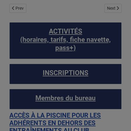
Previous article: INFORMATIONS IMPORTANTES À LIRE AVANT D
Next article:
Prev
Next
ACTIVITÉS
(horaires, tarifs, fiche navette,
pass+)
INSCRIPTIONS
Membres du bureau
ACCÈS À LA PISCINE POUR LES
ADHÉRENTS EN DEHORS DES
ENTRAÎNEMENTS AU CLUB