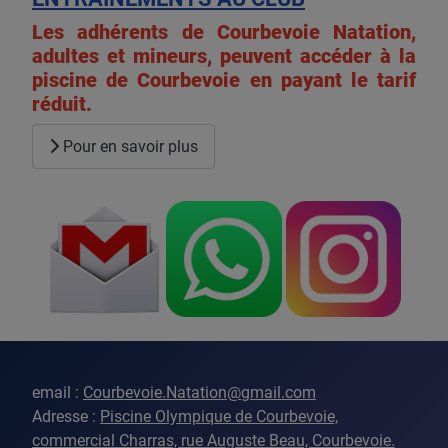
Les adhérents de Courbevoie Natation,
adultes et mineurs, peuvent accéder à la
piscine de Courbevoie en payant le tarif
réduit.
Pour en savoir plus
email
:
Courbevoie.Natation@gmail.com
Adresse
:
Piscine Olympique de Courbevoie,
commercial Charras, rue Auguste Beau, Courbevoie.